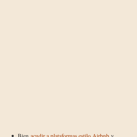
Bien
acudir a plataformas estilo Airbnb
y