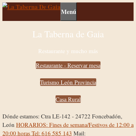
Menú
La Taberna de Gaia
Restaurante y mucho más
Restaurante - Reservar mesa
Turismo León Provincia
Casa Rural
Dónde estamos: Ctra LE-142 - 24722 Foncebadón,
León
HORARIOS: Fines de semana/Festivos de 12:00 a
20:00 horas
Tel: 616 585 143
Mail: