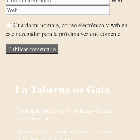
Web
Guarda mi nombre, correo electrónico y web en
este navegador para la próxima vez que comente.
La Taberna de Gaia
Restaurante Medieval
-
Casa Rural
-
Turismo
León Provincia
Dirección: Ctra. Astorga-Ponferrada (LE-142)
24722 Foncebadón (León)